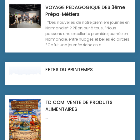
VOYAGE PEDAGOGIQUE DES 3éme
Prépa-Métiers
*Des nouvelles de notre première journée en
Normandie* ? ?Bonjour à tous, ?Nous
passons une excellente première journée en
Normandie, entre nuages et belles éclaircies.
?Ce fut une journée riche en d ...
FETES DU PRINTEMPS
...
TD COM: VENTE DE PRODUITS
ALIMENTAIRES
...