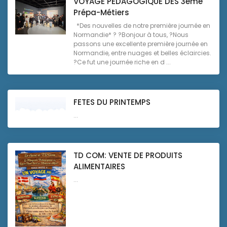
VOYAGE PEDAGOGIQUE DES 3éme
Prépa-Métiers
*Des nouvelles de notre première journée en
Normandie* ? ?Bonjour à tous, ?Nous
passons une excellente première journée en
Normandie, entre nuages et belles éclaircies.
?Ce fut une journée riche en d ...
FETES DU PRINTEMPS
...
TD COM: VENTE DE PRODUITS
ALIMENTAIRES
...