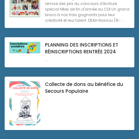
remise des prix du concours d'écriture
spécial fêtes de fin d'année au CDI.Un grand
bravo à nos trois gagnants pour leur
créativité et leur talent :DEAH Nassou (1E- ...
PLANNING DES INSCRIPTIONS ET
RÉINSCRIPTIONS RENTRÉE 2024
...
Collecte de dons au bénéfice du
Secours Populaire
...