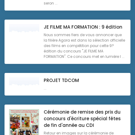
seron ...
JE FILME MA FORMATION : 9 édition
Nous sommes fiers de vous annoncer que
la filière Agora est dans la sélection officielle
des films en compétition pour cette 9?
édition du concours "JE FILME MA
FORMATION". Ce concours met en lumière l ...
PROJET TDCOM
...
Cérémonie de remise des prix du
concours d'écriture spécial fêtes
de fin d'année au CDI
Retour en images sur la cérémonie de