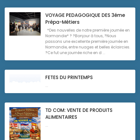
VOYAGE PEDAGOGIQUE DES 3éme
Prépa-Métiers
*Des nouvelles de notre première journée en
Normandie* ? ?Bonjour à tous, ?Nous
passons une excellente première journée en
Normandie, entre nuages et belles éclaircies.
?Ce fut une journée riche en d ...
FETES DU PRINTEMPS
...
TD COM: VENTE DE PRODUITS
ALIMENTAIRES
...