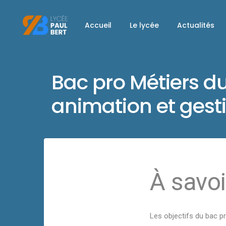
Accueil
Le lycée
Actualités
Bac pro Métiers d
animation et ges
À savoi
Les objectifs du bac 