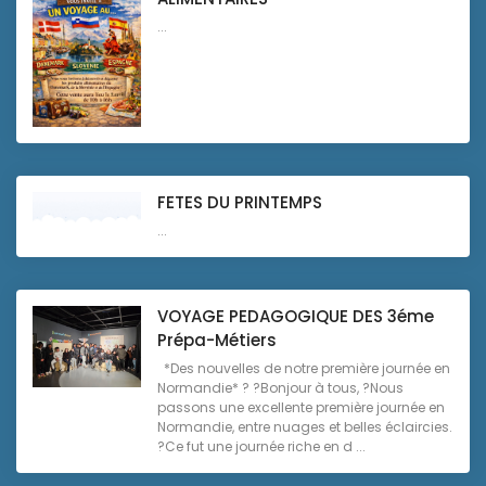
...
FETES DU PRINTEMPS
...
VOYAGE PEDAGOGIQUE DES 3éme
Prépa-Métiers
*Des nouvelles de notre première journée en
Normandie* ? ?Bonjour à tous, ?Nous
passons une excellente première journée en
Normandie, entre nuages et belles éclaircies.
?Ce fut une journée riche en d ...