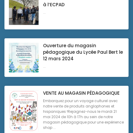
à l’ECPAD
...
Ouverture du magasin
pédagogique du Lycée Paul Bert le
12 mars 2024
...
VENTE AU MAGASIN PÉDAGOGIQUE
Embarquez pour un voyage culturel avec
notre vente de produits anglophones et
hispaniques !Rejoignez-nous le mardi 21
mai 2024 de 10h à 17h au sein de notre
magasin pédagogique pour une expérience
shop ...