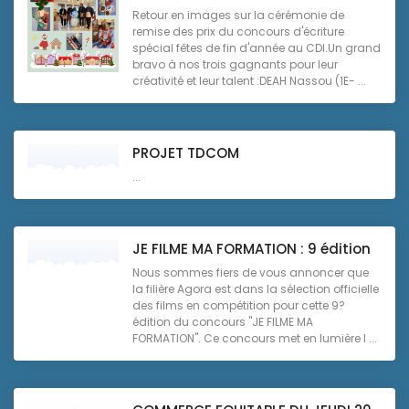
Retour en images sur la cérémonie de
remise des prix du concours d'écriture
spécial fêtes de fin d'année au CDI.Un grand
bravo à nos trois gagnants pour leur
créativité et leur talent :DEAH Nassou (1E- ...
PROJET TDCOM
...
JE FILME MA FORMATION : 9 édition
Nous sommes fiers de vous annoncer que
la filière Agora est dans la sélection officielle
des films en compétition pour cette 9?
édition du concours "JE FILME MA
FORMATION". Ce concours met en lumière l ...